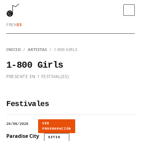
FR
EN
ES
INICIO
/
ARTISTAS
/
1-800 GIRLS
1-800 Girls
PRESENTE EN 1 FESTIVAL(ES)
Festivales
VER
26/06/2026
PROGRAMACIÓN
Paradise City
SITIO