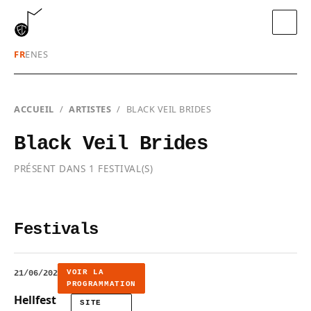
FR
EN
ES
ACCUEIL
/
ARTISTES
/
BLACK VEIL BRIDES
Black Veil Brides
PRÉSENT DANS 1 FESTIVAL(S)
Festivals
VOIR LA
21/06/2026
PROGRAMMATION
Hellfest
SITE